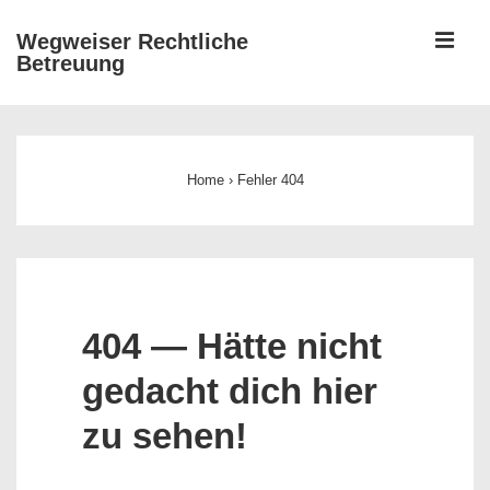
↓
ME
Wegweiser Rechtliche
Zum
Betreuung
Inhalt
Main
Navigation
Home
›
Fehler 404
404 — Hätte nicht
gedacht dich hier
zu sehen!